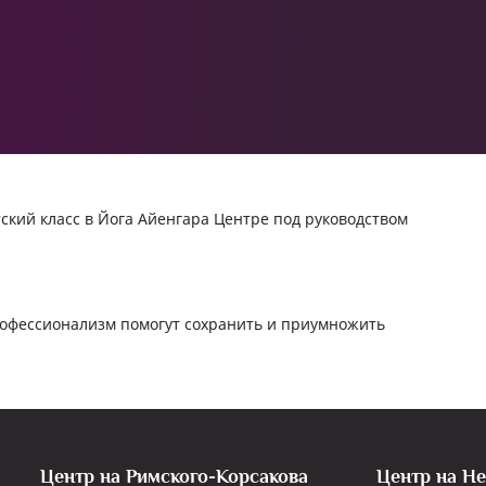
етский класс в Йога Айенгара Центре под руководством
профессионализм помогут сохранить и приумножить
Центр на Римского-Корсакова
Центр на Н