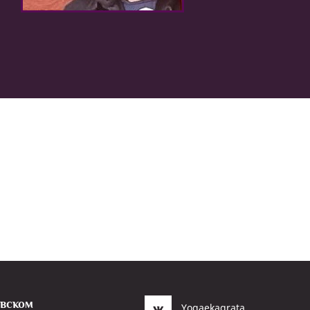
евском
Yogaekagrata